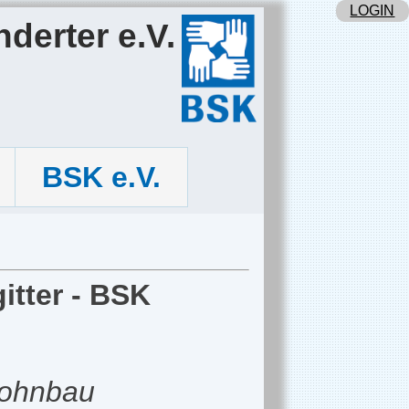
LOGIN
derter e.V.
BSK e.V.
itter - BSK
 Wohnbau