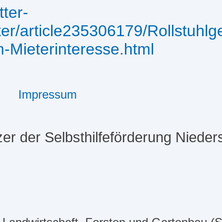
tter-
tter/article235306179/Rollstuh
m-Mieterinteresse.html
Impressum
er der Selbsthilfeförderung Niede