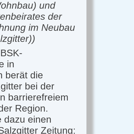
 Wohnbau) und
enbeirates der
Wohnung im Neubau
gitter))
r BSK-
e in
 berät die
itter bei der
n barrierefreiem
der Region.
e dazu einen
Salzgitter Zeitung: