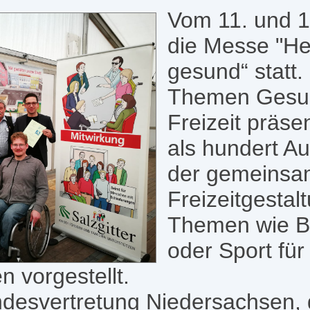
Vom 11. und 1
die Messe "He
gesund“ statt
Themen Gesun
Freizeit präse
als hundert Au
der gemeins
Freizeitgesta
Themen wie Bar
oder Sport fü
n vorgestellt.
desvertretung Niedersachsen,