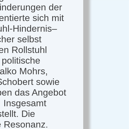
hinderungen der
ntierte sich mit
uhl-Hindernis–
her selbst
en Rollstuhl
politische
alko Mohrs,
Schobert sowie
ben das Angebot
. Insgesamt
ellt. Die
ve Resonanz.