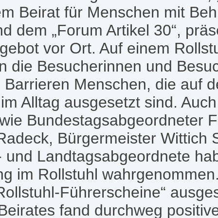
em Beirat für Menschen mit Be
nd dem „Forum Artikel 30“, präse
bot vor Ort. Auf einem Rollst
en die Besucherinnen und Besuc
 Barrieren Menschen, die auf d
im Alltag ausgesetzt sind. Auch 
, wie Bundestagsabgeordneter F
Radeck, Bürgermeister Wittich 
- und Landtagsabgeordnete ha
ung im Rollstuhl wahrgenommen
ollstuhl-Führerscheine“ ausgest
Beirates fand durchweg positi