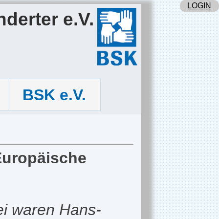
LOGIN
derter e.V.
BSK e.V.
 Europäische
bei waren Hans-