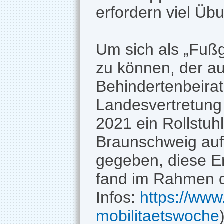
erfordern viel Üb
Um sich als „Fuß
zu können, der au
Behindertenbeirat
Landesvertretung
2021 ein Rollstuh
Braunschweig aufg
gegeben, diese Er
fand im Rahmen de
Infos:
https://ww
mobilitaetswoche