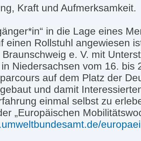
ung, Kraft und Aufmerksamkeit.
gänger*in“ in die Lage eines M
f einen Rollstuhl angewiesen ist
 Braunschweig e. V. mit Unters
 in Niedersachsen vom 16. bis
lparcours auf dem Platz der Deu
ebaut und damit Interessierten
fahrung einmal selbst zu erlebe
r „Europäischen Mobilitätswoc
w.umweltbundesamt.de/europaei
)