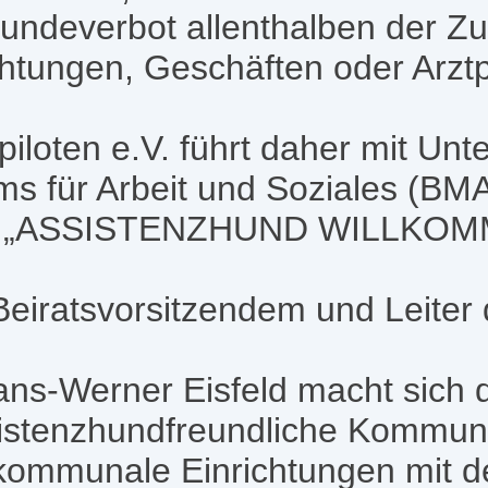
undeverbot allenthalben der Zut
ichtungen, Geschäften oder Arzt
piloten e.V. führt daher mit Unt
s für Arbeit und Soziales (BMA
ne „ASSISTENZHUND WILLKOM
n Beiratsvorsitzendem und Leiter
s-Werner Eisfeld macht sich die
istenzhundfreundliche Kommune“
kommunale Einrichtungen mit 