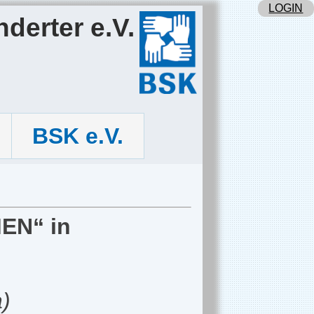
LOGIN
derter e.V.
BSK e.V.
EN“ in
a)