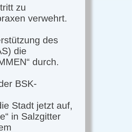
ritt zu
praxen verwehrt.
erstützung des
S) die
MMEN“ durch.
 der BSK-
 Stadt jetzt auf,
 in Salzgitter
dem