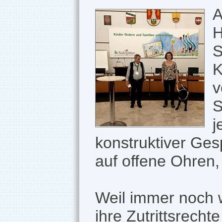
A
H
S
K
v
S
j
konstruktiver Ge
auf offene Ohren,
Weil immer noch w
ihre Zutrittsrecht