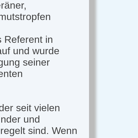
räner,
rmutstropfen
s Referent in
 auf und wurde
gung seiner
enten
er seit vielen
Kinder und
regelt sind. Wenn