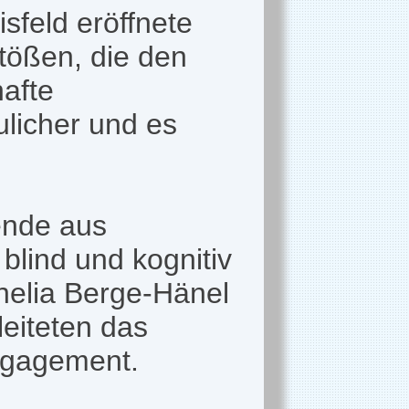
feld eröffnete
tößen, die den
afte
licher und es
ende aus
blind und kognitiv
nelia Berge-Hänel
eiteten das
ngagement.