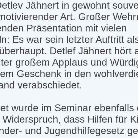
etlev Jähnert in gewohnt souve
 motivierender Art. Großer Weh
nden Präsentation mit vielen
Es war sein letzter Auftritt al
überhaupt. Detlef Jähnert hört
ter großem Applaus und Würdi
inem Geschenk in den wohlverdi
and verabschiedet.
t wurde im Seminar ebenfalls d
e Widerspruch, dass Hilfen für 
nder- und Jugendhilfegesetz ge