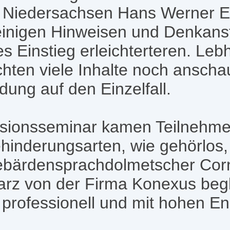
 Niedersachsen Hans Werner Eis
einigen Hinweisen und Denkans
 Einstieg erleichterteren. Lebh
ten viele Inhalte noch anschau
ung auf den Einzelfall.
usionsseminar kamen Teilnehm
inderungsarten, wie gehörlos, 
ebärdensprachdolmetscher Cor
arz von der Firma Konexus begl
professionell und mit hohen E