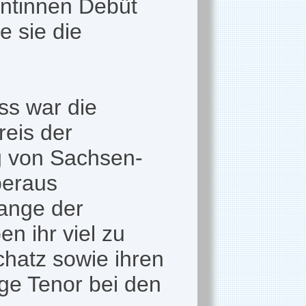
entinnen Debüt
e sie die
ss war die
eis der
ag von Sachsen-
beraus
lange der
n ihr viel zu
hatz sowie ihren
lige Tenor bei den