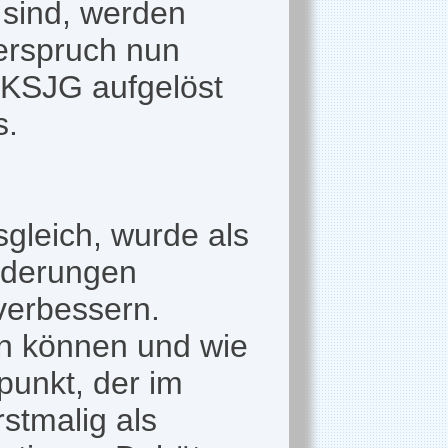
 sind, werden
erspruch nun
 KSJG aufgelöst
s.
gleich, wurde als
inderungen
 verbessern.
en können und wie
punkt, der im
stmalig als