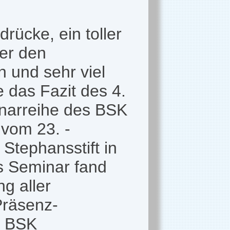
drücke, ein toller
er den
 und sehr viel
e das Fazit des 4.
inarreihe des BSK
vom 23. -
Stephansstift in
s Seminar fand
ng aller
Präsenz-
r BSK