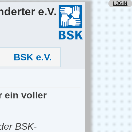
LOGIN
derter e.V.
BSK e.V.
ein voller
 der BSK-