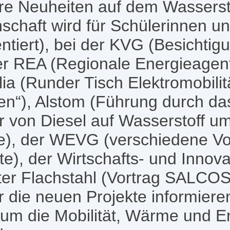
re Neuheiten auf dem Wassers
nschaft wird für Schülerinnen u
ntiert), bei der KVG (Besichti
er REA (Regionale Energieagen
ia (Runder Tisch Elektromobil
n“), Alstom (Führung durch d
r von Diesel auf Wasserstoff u
e), der WEVG (verschiedene Vo
), der Wirtschafts- und Innova
ter Flachstahl (Vortrag SALCOS
 die neuen Projekte informier
um die Mobilität, Wärme und En