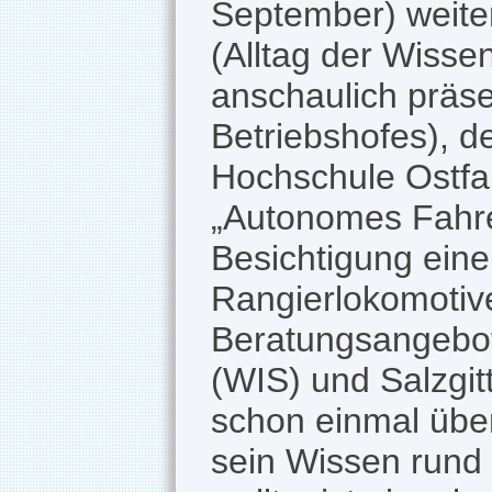
September) weite
(Alltag der Wisse
anschaulich präse
Betriebshofes), d
Hochschule Ostfal
„Autonomes Fahre
Besichtigung eine
Rangierlokomotiv
Beratungsangebote
(WIS) und Salzgit
schon einmal über
sein Wissen rund 