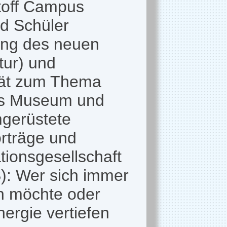
toff Campus
nd Schüler
gung des neuen
tur) und
ität zum Thema
as Museum und
mgerüstete
rträge und
tionsgesellschaft
): Wer sich immer
en möchte oder
ergie vertiefen