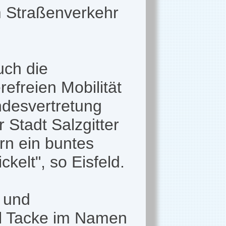
 Straßenverkehr
uch die
efreien Mobilität
ndesvertretung
 Stadt Salzgitter
rn ein buntes
elt", so Eisfeld.
 und
el Tacke im Namen