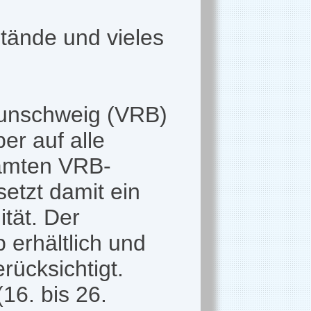
stände und vieles
aunschweig (VRB)
er auf alle
samten VRB-
etzt damit ein
tät. Der
 erhältlich und
rücksichtigt.
16. bis 26.