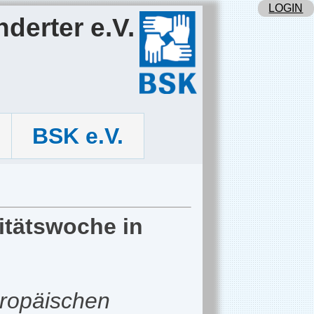
LOGIN
derter e.V.
BSK e.V.
itätswoche in
uropäischen