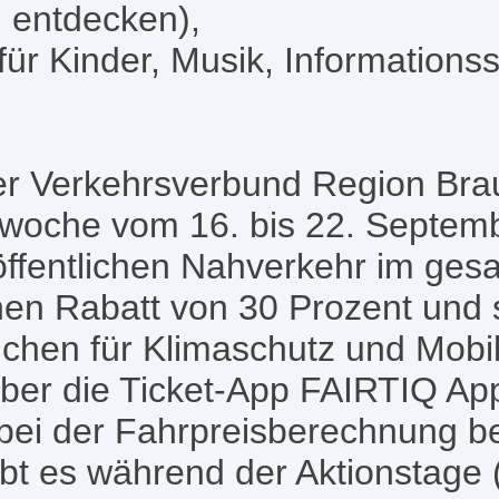
h entdecken),
ür Kinder, Musik, Informations
er Verkehrsverbund Region Br
nswoche vom 16. bis 22. Septemb
öffentlichen Nahverkehr im ge
en Rabatt von 30 Prozent und s
chen für Klimaschutz und Mobili
 über die Ticket-App FAIRTIQ App
bei der Fahrpreisberechnung be
bt es während der Aktionstage (