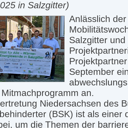
25 in Salzgitter)
Anlässlich de
Mobilitätswoch
Salzgitter und
Projektpartne
Projektpartner
September ei
abwechslungs
d Mitmachprogramm an.
ertretung Niedersachsen des 
behinderter (BSK) ist als einer 
bei, um die Themen der barrieref