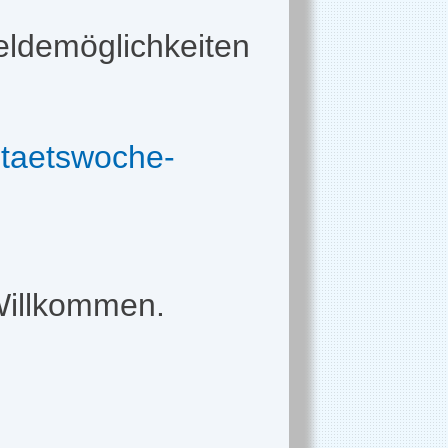
eldemöglichkeiten
litaetswoche-
Willkommen.