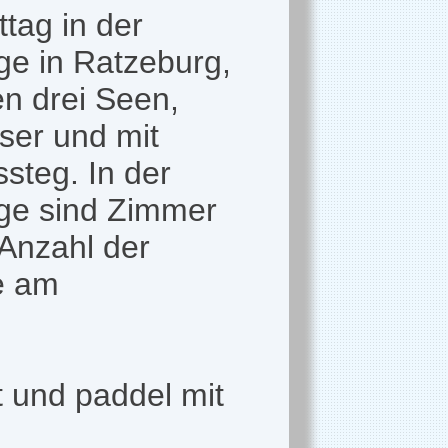
tag in der
e in Ratzeburg,
en drei Seen,
ser und mit
steg. In der
ge sind Zimmer
 Anzahl der
e am
t und paddel mit