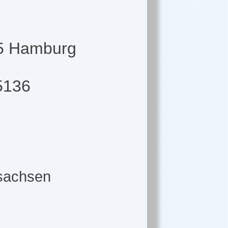
65 Hamburg
5136
rsachsen