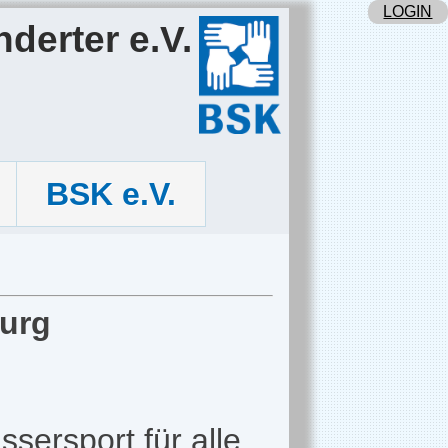
LOGIN
derter e.V.
BSK e.V.
burg
sersport für alle