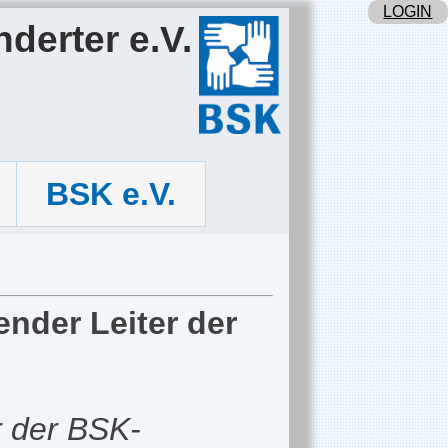
LOGIN
derter e.V.
BSK e.V.
ender Leiter der
r der BSK-