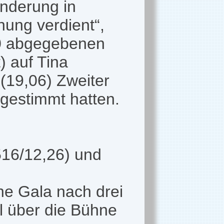
inderung in
nung verdient“,
70 abgegebenen
) auf Tina
(19,06) Zweiter
 gestimmt hatten.
.516/12,26) und
che Gala nach drei
l über die Bühne