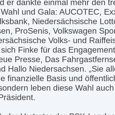
d er dankte einmal mehr den t
r Wahl und Gala: AUCOTEC, Exx
sbank, Niedersächsische Lotto
sen, ProSenis, Volkswagen Spo
ersächsische Volks- und Raiffe
sich Finke für das Engagement
eue Presse, Das Fahrgastferns
 Hallo Niedersachsen. „Sie all
e finanzielle Basis und öffentli
sondern leben diese Wahl auch 
Präsident.