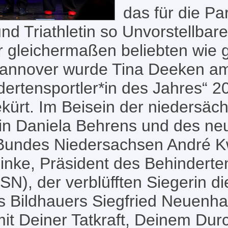
das für die Pa
d Triathletin so Unvorstellbare
 gleichermaßen beliebten wie g
Hannover wurde Tina Deeken a
ertensportler*in des Jahres“ 2
ürt. Im Beisein der niedersäc
rin Daniela Behrens und des ne
Bundes Niedersachsen André K
Finke, Präsident des Behindert
N), der verblüfften Siegerin di
s Bildhauers Siegfried Neuenh
mit Deiner Tatkraft, Deinem Du