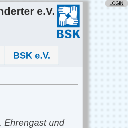
LOGIN
derter e.V.
BSK e.V.
z, Ehrengast und