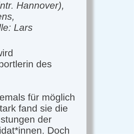
ntr. Hannover),
ens,
le: Lars
ird
ortlerin des
iemals für möglich
tark fand sie die
istungen der
dat*innen. Doch