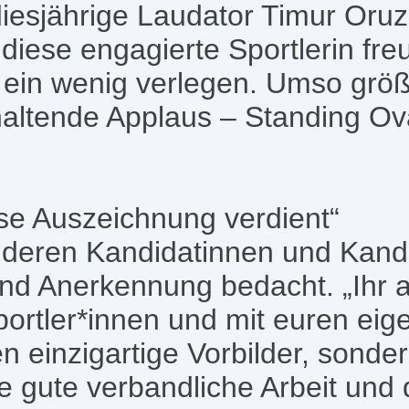
iesjährige Laudator Timur Oruz
iese engagierte Sportlerin freut
 ein wenig verlegen. Umso grö
altende Applaus – Standing Ova
iese Auszeichnung verdient“
nderen Kandidatinnen und Kand
 Anerkennung bedacht. „Ihr all
ortler*innen und mit euren eig
 einzigartige Vorbilder, sonde
e gute verbandliche Arbeit und