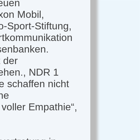
reuen
on Mobil,
-Sport-Stiftung,
rtkommunikation
isenbanken.
 der
ehen., NDR 1
e schaffen nicht
che
voller Empathie“,