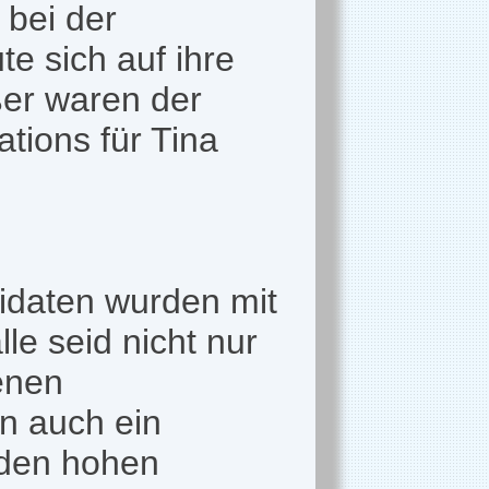
 bei der
e sich auf ihre
ßer waren der
tions für Tina
idaten wurden mit
e seid nicht nur
enen
rn auch ein
 den hohen