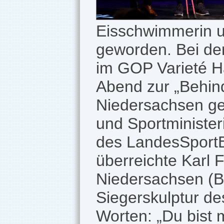
Eisschwimmerin un
geworden. Bei der
im GOP Varieté 
Abend zur „Behind
Niedersachsen gek
und Sportministe
des LandesSport
überreichte Karl 
Niedersachsen (BS
Siegerskulptur de
Worten: „Du bist 