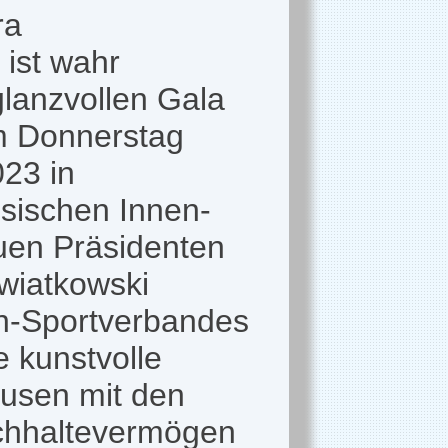
ra
 ist wahr
lanzvollen Gala
m Donnerstag
023 in
hsischen Innen-
uen Präsidenten
wiatkowski
en-Sportverbandes
e kunstvolle
ausen mit den
rchhaltevermögen