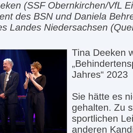
eken (SSF Obernkirchen/VfL Ei
dent des BSN und Daniela Behr
es Landes Niedersachsen (Quel
Tina Deeken w
„Behindertensp
Jahres“ 2023
Sie hätte es n
gehalten. Zu s
sportlichen Le
anderen Kandi