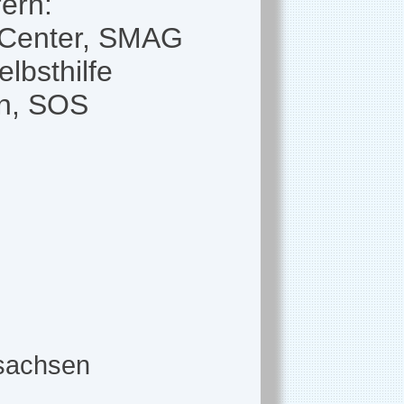
ern:
e-Center, SMAG
lbsthilfe
en, SOS
rsachsen