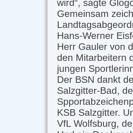
wird“, sagte Glog
Gemeinsam zeichn
Landtagsabgeordn
Hans-Werner Eisfe
Herr Gauler von 
den Mitarbeitern 
jungen Sportlerin
Der BSN dankt de
Salzgitter-Bad, d
Spportabzeichenp
KSB Salzgitter. 
VfL Wolfsburg, de