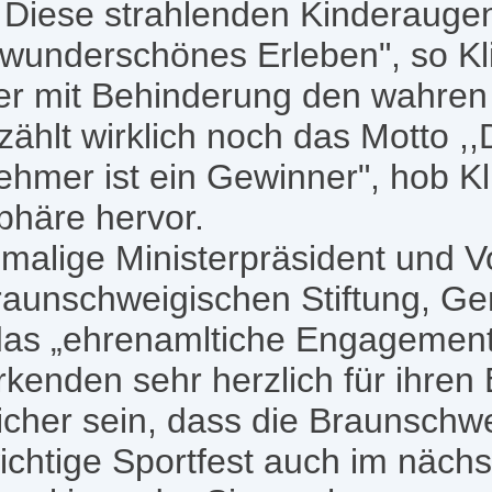
r. Diese strahlenden Kinderauge
wunderschönes Erleben", so Kli
ler mit Behinderung den wahre
ählt wirklich noch das Motto ,,D
nehmer ist ein Gewinner", hob Kl
häre hervor.
malige Ministerpräsident und V
raunschweigischen Stiftung, Ge
 das „ehrenamltiche Engagemen
rkenden sehr herzlich für ihren
icher sein, dass die Braunschwe
wichtige Sportfest auch im nächs