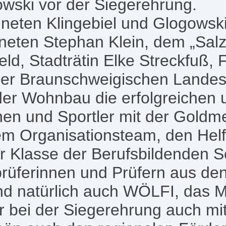
owski vor der Siegerehrung.
eten Klingebiel und Glogowsk
eten Stephan Klein, dem „Salzg
ld, Stadträtin Elke Streckfuß, 
der Braunschweigischen Lande
der Wohnbau die erfolgreichen 
nen und Sportler mit der Goldme
m Organisationsteam, den Hel
er Klasse der Berufsbildenden 
rüferinnen und Prüfern aus de
Und natürlich auch WÖLFI, das 
r bei der Siegerehrung auch mit