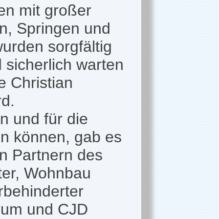
n mit großer
en, Springen und
urden sorgfältig
 sicherlich warten
e Christian
d.
n und für die
ren können, gab es
en Partnern des
tter, Wohnbau
rbehinderter
rum und CJD