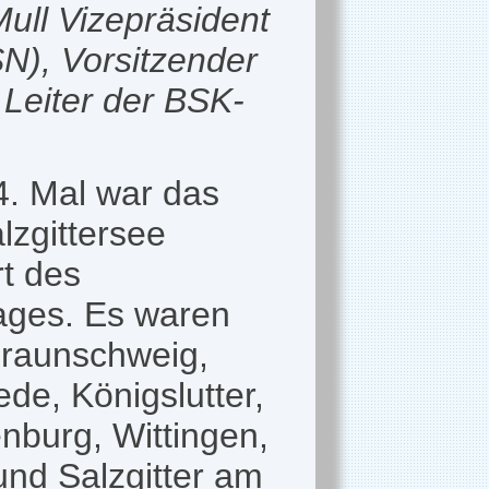
ull Vizepräsident
N), Vorsitzender
Leiter der BSK-
4. Mal war das
lzgittersee
t des
tages. Es waren
Braunschweig,
ede, Königslutter,
nburg, Wittingen,
und Salzgitter am