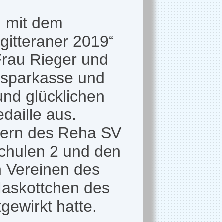
i mit dem
itteraner 2019“
Frau Rieger und
ssparkasse und
und glücklichen
daille aus.
fern des Reha SV
Schulen 2 und den
n Vereinen des
Maskottchen des
gewirkt hatte.