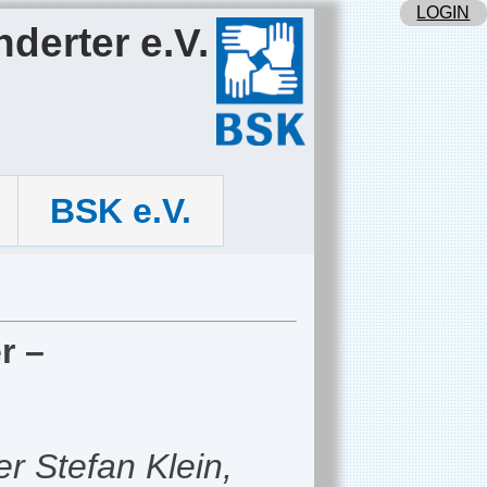
LOGIN
derter e.V.
BSK e.V.
r –
r Stefan Klein,