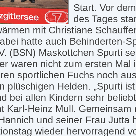
Start. Vor dem
des Tages stan
rmen mit Christiane Schauffer
bei hatte auch Behinderten-S
V. (BSN) Maskottchen Spurti se
nder waren nicht zum ersten Mal i
ren sportlichen Fuchs noch aus
plüschigen Helden. „Spurti ist 
d bei allen Kindern sehr beliebt"
t Karl-Heinz Mull. Gemeinsam m
annich und seiner Frau Jutta h
tionstag wieder hervorragend vo