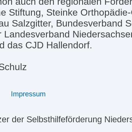
ön auch den regionalen Förder
e Stiftung, Steinke Orthopädi
au Salzgitter, Bundesverband Se
er Landesverband Niedersachs
d das CJD Hallendorf.
Schulz
Impressum
er der Selbsthilfeförderung Niede