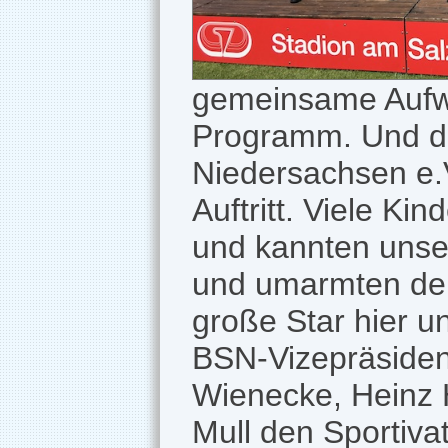
gemeinsame Aufwä
Programm. Und da
Niedersachsen e.
Auftritt. Viele Ki
und kannten unse
und umarmten den 
große Star hier un
BSN-Vizepräsiden
Wienecke, Heinz H
Mull den Sportiva