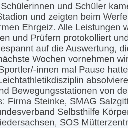
Schülerinnen und Schüler kame
Stadion und zeigten beim Werf
men Ehrgeiz. Alle Leistungen w
en und Prüfern protokolliert und
gespannt auf die Auswertung, di
nächste Wochen vornehmen wir
portler/-innen mal Pause hatte
Leichtathletikdisziplin absolvie
- und Bewegungsstationen von d
s: Firma Steinke, SMAG Salzgi
undesverband Selbsthilfe Körpe
iedersachsen, SOS Mütterzent