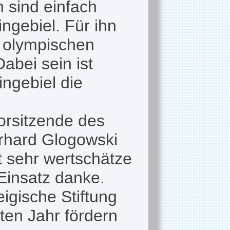
n sind einfach
ngebiel. Für ihn
n olympischen
abei sein ist
ingebiel die
orsitzende des
rhard Glogowski
t sehr wertschätze
 Einsatz danke.
igische Stiftung
ten Jahr fördern