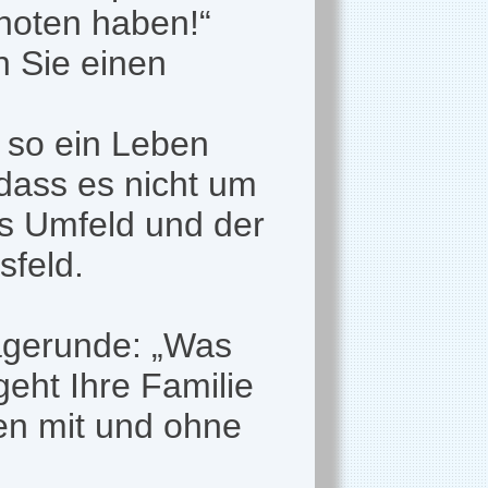
noten haben!“
n Sie einen
s so ein Leben
dass es nicht um
as Umfeld und der
feld.
agerunde: „Was
 geht Ihre Familie
en mit und ohne