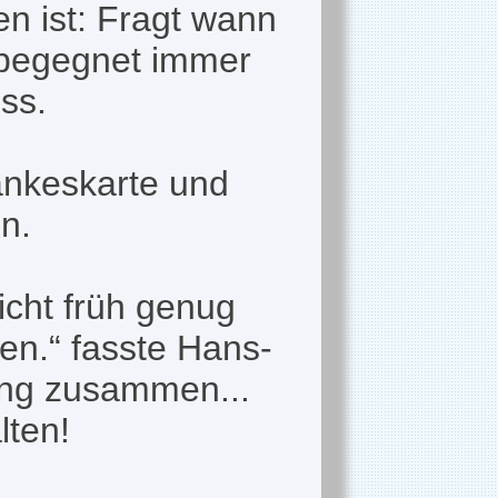
n ist: Fragt wann
 begegnet immer
ss.
ankeskarte und
n.
icht früh genug
en.“ fasste Hans-
ung zusammen...
lten!