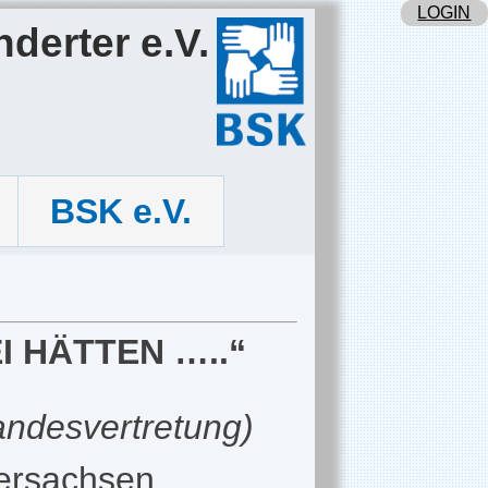
LOGIN
derter e.V.
BSK e.V.
I HÄTTEN …..“
andesvertretung)
ersachsen