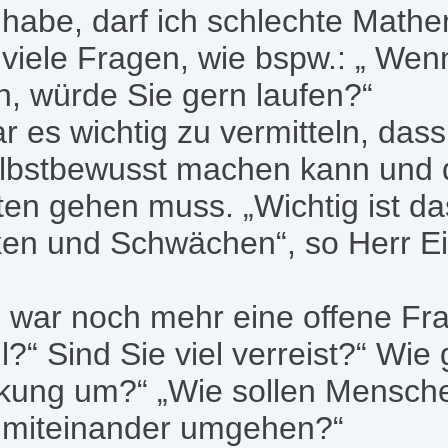
habe, darf ich schlechte Mathe
 viele Fragen, wie bspw.: „ Wen
n, würde Sie gern laufen?“
 es wichtig zu vermitteln, das
elbstbewusst machen kann und 
ten gehen muss. „Wichtig ist d
en und Schwächen“, so Herr Eis
n war noch mehr eine offene Fr
hl?“ Sind Sie viel verreist?“ Wie
nkung um?“ „Wie sollen Mensch
 miteinander umgehen?“